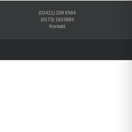
(02421) 208 6564
(0173) 1815883
Kontakt