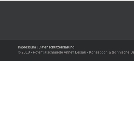
Impressum |
Datenschutzerklärung
© 2018 - Potentialschmiede Annett Leisau - Konzeption & technische 