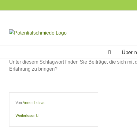
Skip
to
content
Über 
Unter diesem Schlagwort finden Sie Beiträge, die sich mi
Der erste Eindruck
Erfahrung zu bringen?
und seine
Bedeutung
Von
Annett Leisau
Weiterlesen