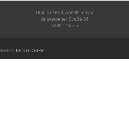
Dipl.-SozPäd. Annett Leisau
Antwerpener Straße 34
52351 Düren
Umsetzung:
Der Ideendetektiv