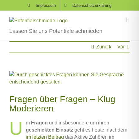
Skip
Impressum
Datenschutzerklärung
to
content
Lassen Sie uns Potentiale schmieden
Zurück
Vor
Zeige
grösseres
Bild
Fragen über Fragen – Klug
Moderieren
U
m
Fragen
und insbesondere um ihren
geschickten Einsatz
geht es heute, nachdem
im letzten Beitrag
das Aktive Zuhören im