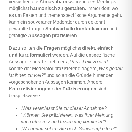
versuchen die
Atmosphäre
während des Meetings
möglichst
harmonisch
zu
gestalten
. Immer dort, wo
es um Fakten und themenspezifische Argumente geht,
kann ein souveräner Moderator durch gekonnt
gewählte Fragen
Sachverhalte konkretisieren
und
getätigte
Aussagen präzisieren
.
Dazu sollten die
Fragen
möglichst
direkt, einfach
und kurz formuliert
werden. Auf die unspezifische
Aussage eines Teilnehmers
„Das ist mir zu viel!“
–
könnte der Moderator präzisierend fragen:
„Was genau
ist Ihnen zu viel?“
und so an die Gründe hinter den
vorgeschobenen Aussagen kommen. Andere
Konkretisierungen
oder
Präzisierungen
sind
beispielsweise:
„Was veranlasst Sie zu dieser Annahme?
“ Können Sie präzisieren, was Ihrer Meinung
nach eine rasche Umsetzung verhindert?“
„Wo genau sehen Sie noch Schwierigkeiten?“