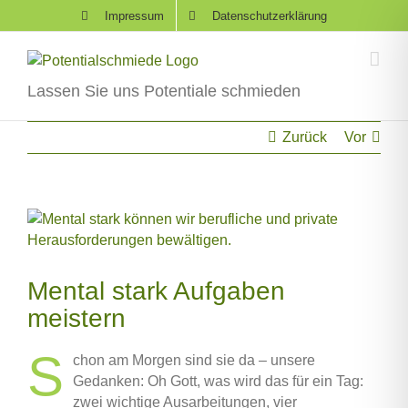
Skip
Impressum
Datenschutzerklärung
to
content
Lassen Sie uns Potentiale schmieden
Zurück
Vor
Zeige
grösseres
Bild
Mental stark Aufgaben
meistern
S
chon am Morgen sind sie da – unsere
Gedanken: Oh Gott, was wird das für ein Tag:
zwei wichtige Ausarbeitungen, vier