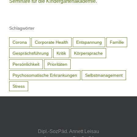
Schlagwörter
Corona
Corporate Health
Entspannung
Familie
Gesprächsführung
Kritik
Körpersprache
Persönlichkeit
Prioritäten
Psychosomatische Erkrankungen
Selbstmanagement
Stress
Dipl.-SozPäd. Annett Leisau