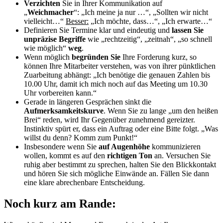
Verzichten
Sie in Ihrer Kommunikation auf
„
Weichmacher
“: „Ich meine ja nur …“, „Sollten wir nicht
vielleicht…“
Besser:
„Ich möchte, dass…“, „Ich erwarte…“
Definieren Sie Termine klar und eindeutig und
lassen Sie
unpräzise Begriffe
wie „rechtzeitig“, „zeitnah“, „so schnell
wie möglich“
weg
.
Wenn möglich
begründen Sie
Ihre Forderung kurz, so
können Ihre Mitarbeiter verstehen, was von ihrer pünktlichen
Zuarbeitung abhängt: „Ich benötige die genauen Zahlen bis
10.00 Uhr, damit ich mich noch auf das Meeting um 10.30
Uhr vorbereiten kann.“
Gerade in längeren Gesprächen sinkt die
Aufmerksamkeitskurve
. Wenn Sie zu lange „um den heißen
Brei“ reden, wird Ihr Gegenüber zunehmend gereizter.
Instinktiv spürt er, dass ein Auftrag oder eine Bitte folgt. „Was
willst du denn? Komm zum Punkt!“
Insbesondere wenn Sie
auf Augenhöhe
kommunizieren
wollen, kommt es auf den
richtigen Ton
an. Versuchen Sie
ruhig aber bestimmt zu sprechen, halten Sie den Blickkontakt
und hören Sie sich mögliche Einwände an. Fällen Sie dann
eine klare abrechenbare Entscheidung.
Noch kurz am Rande: