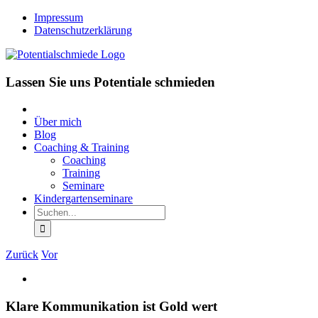
Skip
Impressum
to
Datenschutzerklärung
content
Lassen Sie uns Potentiale schmieden
Über mich
Blog
Coaching & Training
Coaching
Training
Seminare
Kindergartenseminare
Suche
nach:
Zurück
Vor
Zeige
grösseres
Bild
Klare Kommunikation ist Gold wert