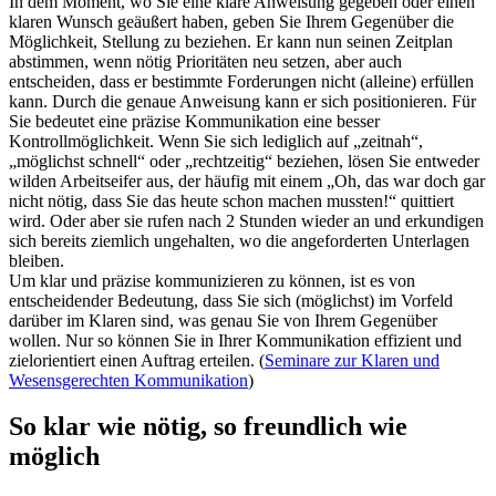
In dem Moment, wo Sie eine klare Anweisung gegeben oder einen
klaren Wunsch geäußert haben, geben Sie Ihrem Gegenüber die
Möglichkeit, Stellung zu beziehen. Er kann nun seinen Zeitplan
abstimmen, wenn nötig Prioritäten neu setzen, aber auch
entscheiden, dass er bestimmte Forderungen nicht (alleine) erfüllen
kann. Durch die genaue Anweisung kann er sich positionieren. Für
Sie bedeutet eine präzise Kommunikation eine besser
Kontrollmöglichkeit. Wenn Sie sich lediglich auf „zeitnah“,
„möglichst schnell“ oder „rechtzeitig“ beziehen, lösen Sie entweder
wilden Arbeitseifer aus, der häufig mit einem „Oh, das war doch gar
nicht nötig, dass Sie das heute schon machen mussten!“ quittiert
wird. Oder aber sie rufen nach 2 Stunden wieder an und erkundigen
sich bereits ziemlich ungehalten, wo die angeforderten Unterlagen
bleiben.
Um klar und präzise kommunizieren zu können, ist es von
entscheidender Bedeutung, dass Sie sich (möglichst) im Vorfeld
darüber im Klaren sind, was genau Sie von Ihrem Gegenüber
wollen. Nur so können Sie in Ihrer Kommunikation effizient und
zielorientiert einen Auftrag erteilen. (
Seminare zur Klaren und
Wesensgerechten Kommunikation
)
So klar wie nötig, so freundlich wie
möglich