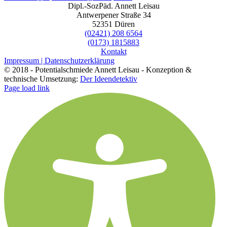
Dipl.-SozPäd. Annett Leisau
Antwerpener Straße 34
52351 Düren
(02421) 208 6564
(0173) 1815883
Kontakt
Impressum |
Datenschutzerklärung
© 2018 - Potentialschmiede Annett Leisau - Konzeption &
technische Umsetzung:
Der Ideendetektiv
Page load link