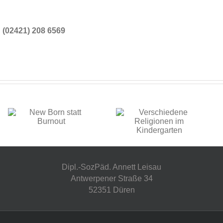
:
(02421) 208 6569
Dipl.-SozPäd. Annett Leisau
Antwerpener Straße 34
52351 Düren