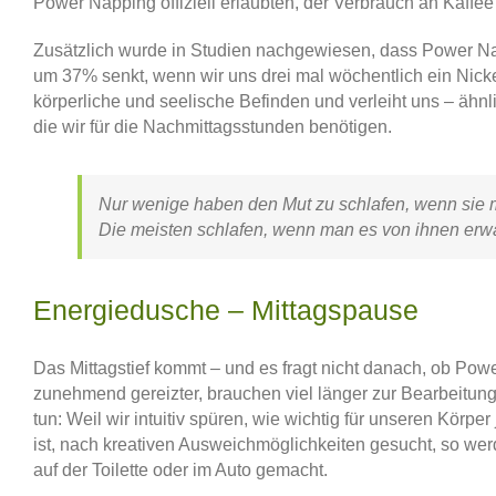
Power Napping offiziell erlaubten, der Verbrauch an Kaffe
Zusätzlich wurde in Studien nachgewiesen, dass Power 
um 37% senkt, wenn wir uns drei mal wöchentlich ein Ni
körperliche und seelische Befinden und verleiht uns – äh
die wir für die Nachmittagsstunden benötigen.
Nur wenige haben den Mut zu schlafen, wenn sie 
Die meisten schlafen, wenn man es von ihnen erw
Energiedusche – Mittagspause
Das Mittagstief kommt – und es fragt nicht danach, ob Pow
zunehmend gereizter, brauchen viel länger zur Bearbeitung
tun: Weil wir intuitiv spüren, wie wichtig für unseren Körp
ist, nach kreativen Ausweichmöglichkeiten gesucht, so we
auf der Toilette oder im Auto gemacht.