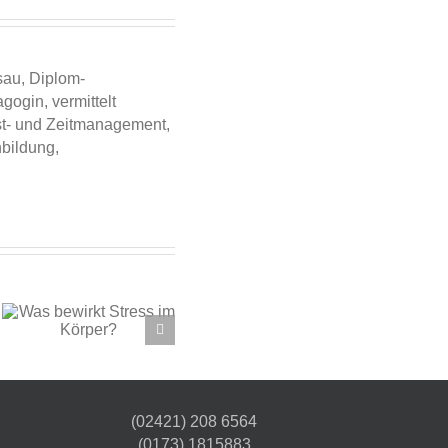
sau, Diplom-
gogin, vermittelt
st- und Zeitmanagement,
hbildung,
(02421) 208 6564
(0173) 1815883