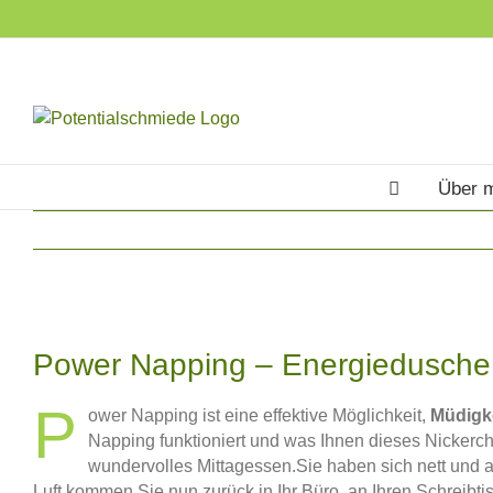
Skip
to
content
Über 
Zeige
grösseres
Power Napping – Energiedusche
Bild
P
ower Napping ist eine effektive Möglichkeit,
Müdigk
Napping funktioniert und was Ihnen dieses Nickerche
wundervolles Mittagessen.Sie haben sich nett und a
Luft kommen Sie nun zurück in Ihr Büro, an Ihren Schreibti