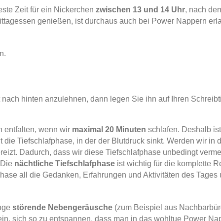
este Zeit für ein Nickerchen
zwischen 13 und 14 Uhr
, nach de
ittagessen genießen, ist durchaus auch bei Power Nappern erla
n.
 nach hinten anzulehnen, dann legen Sie ihn auf Ihren Schreibti
 entfalten, wenn wir
maximal 20 Minuten
schlafen. Deshalb ist
die Tiefschlafphase, in der der Blutdruck sinkt. Werden wir in
reizt. Dadurch, dass wir diese Tiefschlafphase unbedingt verme
 Die
nächtliche Tiefschlafphase
ist wichtig für die komplette 
Phase all die Gedanken, Erfahrungen und Aktivitäten des Tages
ange
störende Nebengeräusche
(zum Beispiel aus Nachbarbüro
ein, sich so zu entspannen, dass man in das wohltue Power Nap