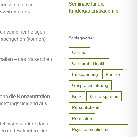
en wir in einer
szeiten
normal
ch von einer heftigen
Schlagwörter
t nachgehen (können),
Corona
 halten – das Nickerchen
Corporate Health
Entspannung
Familie
Gesprächsführung
Kritik
Körpersprache
kann die
Konzentration
leistungssteigend aus.
Persönlichkeit
Prioritäten
ttel insbesondere dann
Psychosomatische
men und Behörden, die