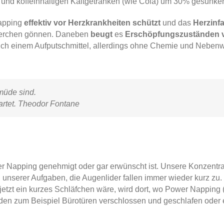
e und koffeinhaltigen Kaltgetränken (wie Cola) um 30% gesunken
Napping
effektiv vor Herzkrankheiten schützt
und das
Herzinfa
ckerchen gönnen. Daneben
beugt
es
Erschöpfungszuständen 
nlich einem Aufputschmittel, allerdings ohne Chemie und Nebenw
müde sind.
artet. Theodor Fontane
er Napping genehmigt oder gar erwünscht ist. Unsere Konzentrat
 unserer Aufgaben, die Augenlider fallen immer wieder kurz zu
er jetzt ein kurzes Schläfchen wäre, wird dort, wo Power Napping
rden zum Beispiel Bürotüren verschlossen und geschlafen oder 