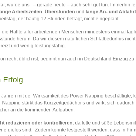
war, würde uns – gerade heute – auch sehr gut tun. Immerhin leb
lange Arbeitszeiten
,
Überstunden
und
lange An- und Abfahrt
tstag, der häufig 12 Stunden beträgt, nicht eingeplant.
r die Hälfte aller arbeitenden Menschen mindestens einmal tägli
sstunde herum. Da wir diesem natürlichen Schlafbedürfnis nich
ereizt und wenig leistungsfähig.
n recht üblich ist, beginnt nun auch in Deutschland Einzug zu
 Erfolg
r Jahren mit der Wirksamkeit des Power Napping beschäftigte, 
Napping stärkt das Kurzzeitgedächtnis und wirkt sich dadurch 
tischer an die kommenden Aufgaben.
ht reduzieren oder kontrollieren
, da fette und süße Lebensmi
ergielos sind. Zudem konnte festgestellt werden, dass in Fir